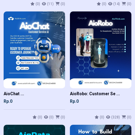
(0)
(11)
(0)
(0)
(14)
(0)
AioChat ...
AioRobo: Customer Se ...
Rp.0
Rp.0
(0)
(0)
(0)
(0)
(328)
(0)