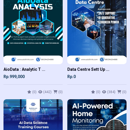
AioData : Analytic T ...
Data Centre Sett Up ...
Rp.999,000
Rp.0
(0)
(442)
(0)
(0)
(384)
(0)