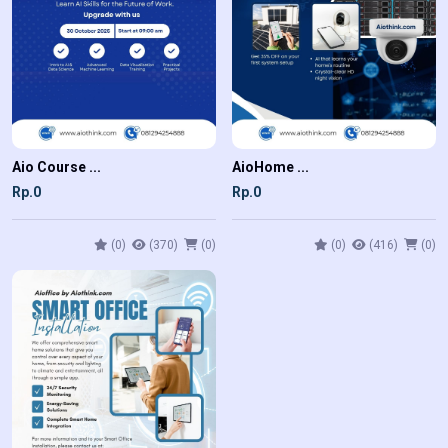
Aio Course ...
AioHome ...
Rp.0
Rp.0
(0)
(370)
(0)
(0)
(416)
(0)